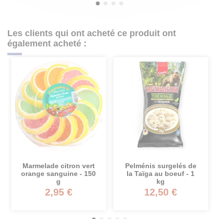
Les clients qui ont acheté ce produit ont
également acheté :
nis surgelés de
Sprats fumés à l'ail -
Collation
ïga au boeuf - 1
160 g
Pacifiq
kg
séchée a
3
12,50 €
4,20 €
2,