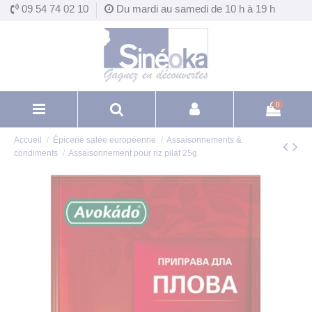
Panneau de gestion des cookies
09 54 74 02 10
Du mardi au samedi de 10 h à 19 h
0
Accueil
Épicerie salée européenne
Assaisonnements &
condiments
Assaisonnement pour riz pilaf 25g