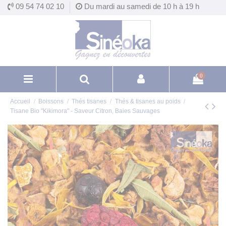
Panneau de gestion des cookies
09 54 74 02 10
Du mardi au samedi de 10 h à 19 h
0
Accueil
Boissons
Thés tisanes
Thés & tisanes au poids
Tisane Bio "Kikimora" - Saveur Citron, Baies Sauvages