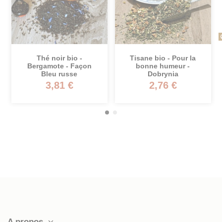
Rupture de stock
Tisane bio - Pour la
Verre & porte-verre à
n
bonne humeur -
thé décoré -
Dobrynia
Podstakannik n°1 -
Argent - Transsibérien
2,76 €
19,95 €
A propos