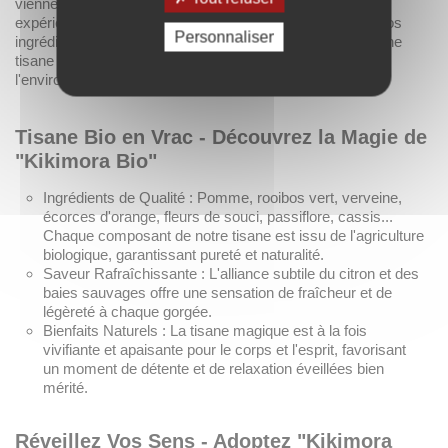
viennent compléter cette symphonie de saveurs pour une
expérience inoubliable. Issus de l'agriculture biologique, nos
Personnaliser
ingrédients sont soigneusement sélectionnés pour offrir une
tisane de qualité, respectueuse de votre santé et de
l'environnement.
Tisane Bio en Vrac - Découvrez la Magie de
"Kikimora Bio"
Ingrédients de Qualité : Pomme, rooibos vert, verveine,
écorces d'orange, fleurs de souci, passiflore, cassis...
Chaque composant de notre tisane est issu de l'agriculture
biologique, garantissant pureté et naturalité.
Saveur Rafraîchissante : L'alliance subtile du citron et des
baies sauvages offre une sensation de fraîcheur et de
légèreté à chaque gorgée.
Bienfaits Naturels : La tisane magique est à la fois
vivifiante et apaisante pour le corps et l'esprit, favorisant
un moment de détente et de relaxation éveillées bien
mérité.
Réveillez Vos Sens - Adoptez "Kikimora