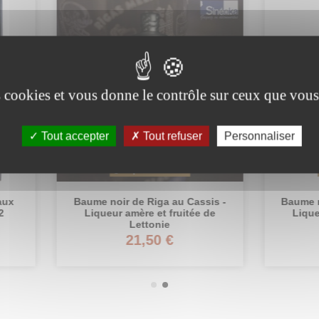
es cookies et vous donne le contrôle sur ceux que vous
Tout accepter
Tout refuser
Personnaliser
Rupture de stock
Rupture de stock
e noir de Riga au Cassis -
Baume noir de Riga à la cer
queur amère et fruitée de
Liqueur amère et fruitée
Lettonie
Lettonie
21,50 €
22,50 €