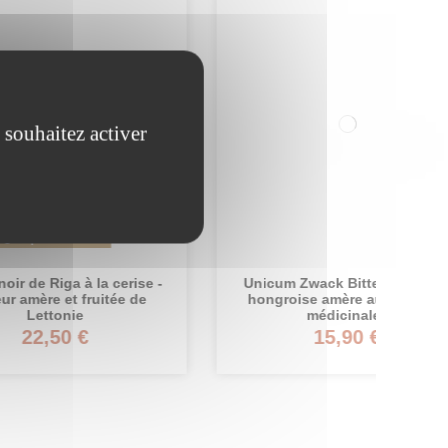
 souhaitez activer
ise -
Unicum Zwack Bitter - Liqueur
 de
hongroise amère aux plantes
médicinales
15,90 €