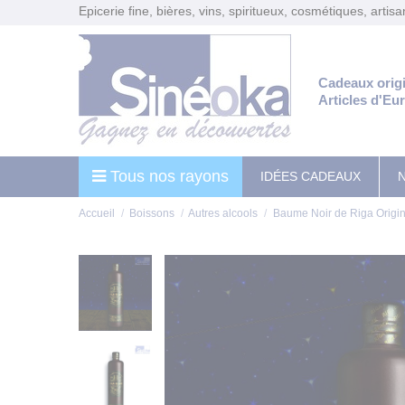
Panneau de gestion des cookies
Epicerie fine, bières, vins, spiritueux, cosmétiques, artis
Cadeaux orig
Articles d'Eu
Tous nos rayons
IDÉES CADEAUX
Accueil
Boissons
Autres alcools
Baume Noir de Riga Origin