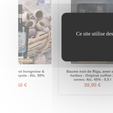
Ce site utilise d
Rupture de stock
oise &
Baume noir de Riga, amer aux
Baum
lc. 50%
herbes - Original coffret 2
Li
verres- Alc. 45% - 0,5 l
39,95 €