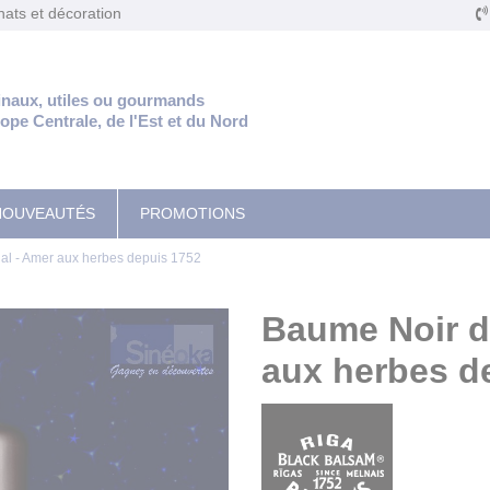
anats et décoration
inaux, utiles ou gourmands
rope Centrale, de l'Est et du Nord
NOUVEAUTÉS
PROMOTIONS
al - Amer aux herbes depuis 1752
Baume Noir de
aux herbes d