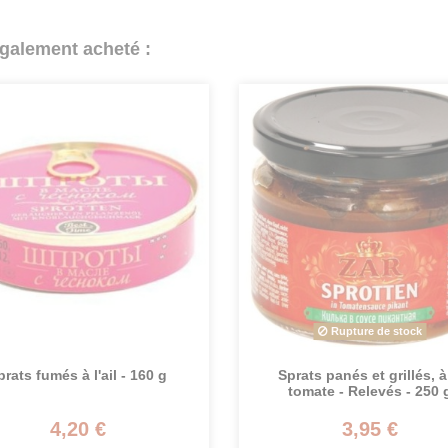
également acheté :
Rupture de stock
prats fumés à l'ail - 160 g
Sprats panés et grillés, à
tomate - Relevés - 250 
4,20 €
3,95 €