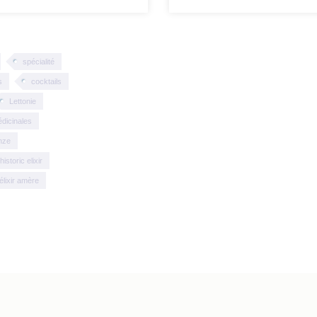
spécialité
s
cocktails
Lettonie
dicinales
nze
historic elixir
élixir amère