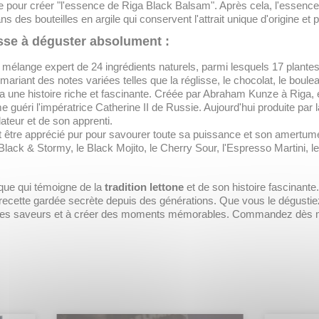
e pour créer "l'essence de Riga Black Balsam".
Après cela, l'essence
ans des bouteilles en argile qui conservent l'attrait unique d'origine et
sse à déguster absolument :
mélange expert de 24 ingrédients naturels, parmi lesquels 17 plant
iant des notes variées telles que la réglisse, le chocolat, le bouleau,
a une histoire riche et fascinante. Créée par Abraham Kunze à Riga, e
e guéri l'impératrice Catherine II de Russie. Aujourd'hui produite par 
ateur et de son apprenti.
tre apprécié pur pour savourer toute sa puissance et son amertume ca
 Black & Stormy, le Black Mojito, le Cherry Sour, l'Espresso Martini, 
que qui témoigne de la
tradition lettone
et de son histoire fascinant
e recette gardée secrète depuis des générations. Que vous le dégusti
se des saveurs et à créer des moments mémorables. Commandez dès m