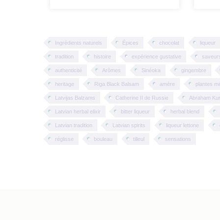
Ingrédients naturels
Épices
chocolat
liqueur
tradition
histoire
expérience gustative
saveur
authenticité
Arômes
Sinéoka
gingembre
heritage
Riga Black Balsam
amère
plantes mé
Latvijas Balzams
Catherine II de Russie
Abraham Ku
Latvian herbal elixir
bitter liqueur
herbal blend
Latvian tradition
Latvian spirits
liqueur lettone
réglisse
bouleau
tilleul
sensations